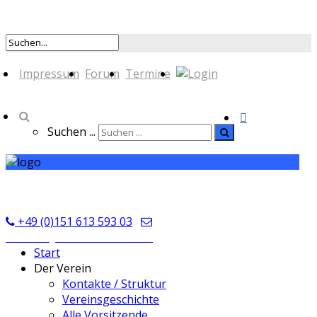
Impressum
Forum
Termine
Suchen ...
TSV Seckmauern
+49 (0)151 613 593 03
kontakt@tsvseckmauern.de
Start
Der Verein
Kontakte / Struktur
Vereinsgeschichte
Alle Vorsitzende