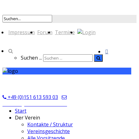
Impressum
Forum
Termine
Suchen ...
TSV Seckmauern
+49 (0)151 613 593 03
kontakt@tsvseckmauern.de
Start
Der Verein
Kontakte / Struktur
Vereinsgeschichte
Alle Vorsitzende