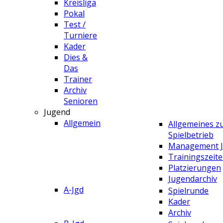
Kreisliga
Pokal
Test /
Turniere
Kader
Dies &
Das
Trainer
Archiv
Senioren
Jugend
Allgemein
Allgemeines 
Spielbetrieb
Management 
Trainingszeit
Platzierungen
Jugendarchiv
A-Jgd
Spielrunde
Kader
Archiv