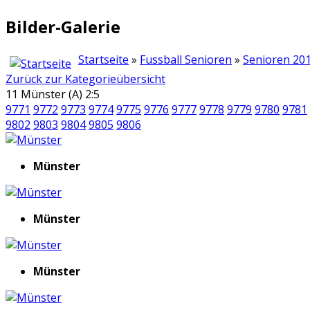
Bilder-Galerie
Startseite
»
Fussball Senioren
»
Senioren 20
Zurück zur Kategorieübersicht
11 Münster (A) 2:5
9771
9772
9773
9774
9775
9776
9777
9778
9779
9780
9781
9802
9803
9804
9805
9806
Münster
Münster
Münster