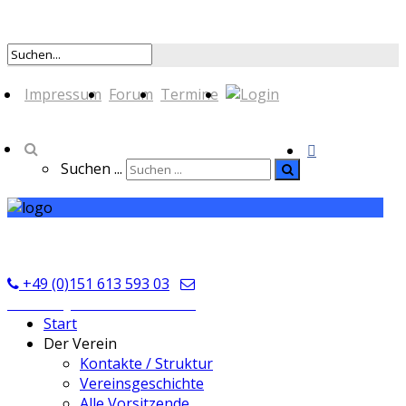
Impressum
Forum
Termine
Suchen ...
TSV Seckmauern
+49 (0)151 613 593 03
kontakt@tsvseckmauern.de
Start
Der Verein
Kontakte / Struktur
Vereinsgeschichte
Alle Vorsitzende