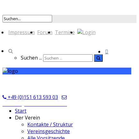
Impressum
Forum
Termine
Suchen ...
TSV Seckmauern
+49 (0)151 613 593 03
kontakt@tsvseckmauern.de
Start
Der Verein
Kontakte / Struktur
Vereinsgeschichte
Alle Vorsitzende