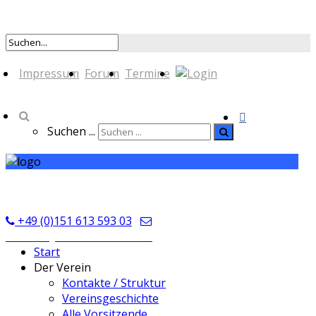
Impressum
Forum
Termine
Suchen ...
TSV Seckmauern
+49 (0)151 613 593 03
kontakt@tsvseckmauern.de
Start
Der Verein
Kontakte / Struktur
Vereinsgeschichte
Alle Vorsitzende