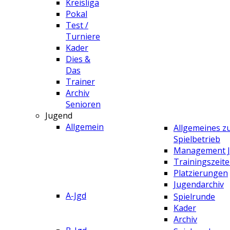
Kreisliga
Pokal
Test /
Turniere
Kader
Dies &
Das
Trainer
Archiv
Senioren
Jugend
Allgemein
Allgemeines 
Spielbetrieb
Management 
Trainingszeit
Platzierungen
Jugendarchiv
A-Jgd
Spielrunde
Kader
Archiv