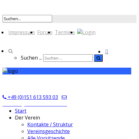
Impressum
Forum
Termine
Suchen ...
TSV Seckmauern
+49 (0)151 613 593 03
kontakt@tsvseckmauern.de
Start
Der Verein
Kontakte / Struktur
Vereinsgeschichte
Alle Vorsitzende