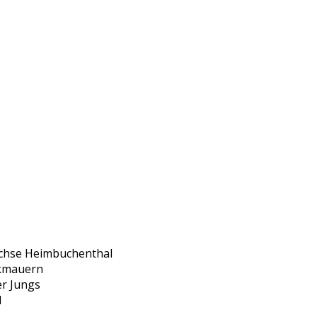
üchse Heimbuchenthal
ckmauern
er Jungs
I