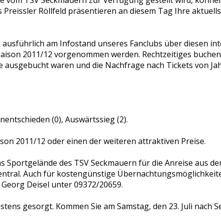
reissler Röllfeld präsentieren an diesem Tag Ihre aktuell
l ausführlich am Infostand unseres Fanclubs über diesen in
ison 2011/12 vorgenommen werden. Rechtzeitiges buchen is
ausgebucht waren und die Nachfrage nach Tickets von Jahr 
entschieden (0), Auswärtssieg (2).
on 2011/12 oder einen der weiteren attraktiven Preise.
egt das Sportgelände des TSV Seckmauern für die Anreise au
ntral. Auch für kostengünstige Übernachtungsmöglichkeiten
s Georg Deisel unter 09372/20659.
estens gesorgt. Kommen Sie am Samstag, den 23. Juli nach 