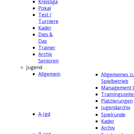
Kreisliga
Pokal
Test /
Turniere
Kader
Dies &
Das
Trainer
Archiv
Senioren
Jugend
Allgemein
Allgemeines 
Spielbetrieb
Management 
Trainingszeit
Platzierungen
Jugendarchiv
A-Jgd
Spielrunde
Kader
Archiv