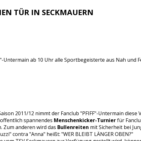
NEN TÜR IN SECKMAUERN
FF"-Untermain ab 10 Uhr alle Sportbegeisterte aus Nah un
Saison 2011/12 nimmt der Fanclub "PFIFF"-Untermain diese 
 hoffentlich spannendes
Menschenkicker-Turnier
für Fanclu
. Zum anderen wird das
Bullenreiten
mit Sicherheit bei Ju
"Fuzzi" contra "Anna" heißt: "WER BLEIBT LÄNGER OBEN?"
ise vom TSV Seckmauern zur Verfügung gestellt wird, könn