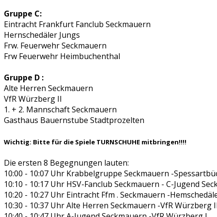
Gruppe C:
Eintracht Frankfurt Fanclub Seckmauern
Hernschedäler Jungs
Frw. Feuerwehr Seckmauern
Frw Feuerwehr Heimbuchenthal
Gruppe D :
Alte Herren Seckmauern
VfR Würzberg II
1. + 2. Mannschaft Seckmauern
Gasthaus Bauernstube Stadtprozelten
Wichtig: Bitte für die Spiele TURNSCHUHE mitbringen!!!!
Die ersten 8 Begegnungen lauten:
10:00 - 10:07 Uhr Krabbelgruppe Seckmauern -Spessartb
10:10 - 10:17 Uhr HSV-Fanclub Seckmauern - C-Jugend Se
10:20 - 10:27 Uhr Eintracht Ffm . Seckmauern -Hemschedäl
10:30 - 10:37 Uhr Alte Herren Seckmauern -VfR Würzberg I
10:40 - 10:47 Uhr A-Jugend Seckmauern -VfR Würzberg I