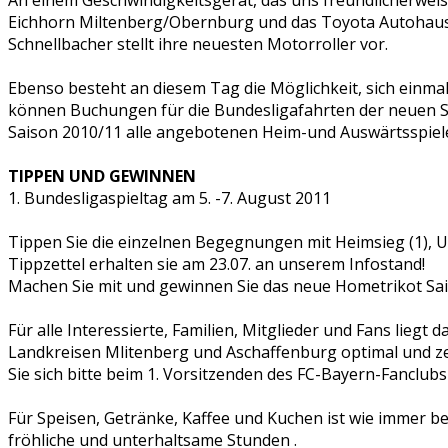
Eichhorn Miltenberg/Obernburg und das Toyota Autohaus P
Schnellbacher stellt ihre neuesten Motorroller vor.
Ebenso besteht an diesem Tag die Möglichkeit, sich einma
können Buchungen für die Bundesligafahrten der neuen Sa
Saison 2010/11 alle angebotenen Heim-und Auswärtsspiele 
TIPPEN UND GEWINNEN
1. Bundesligaspieltag am 5. -7. August 2011
Tippen Sie die einzelnen Begegnungen mit Heimsieg (1), Un
Tippzettel erhalten sie am 23.07. an unserem Infostand!
Machen Sie mit und gewinnen Sie das neue Hometrikot Sais
Für alle Interessierte, Familien, Mitglieder und Fans li
Landkreisen Mlitenberg und Aschaffenburg optimal und ze
Sie sich bitte beim 1. Vorsitzenden des FC-Bayern-Fanclub
Für Speisen, Getränke, Kaffee und Kuchen ist wie immer b
fröhliche und unterhaltsame Stunden .