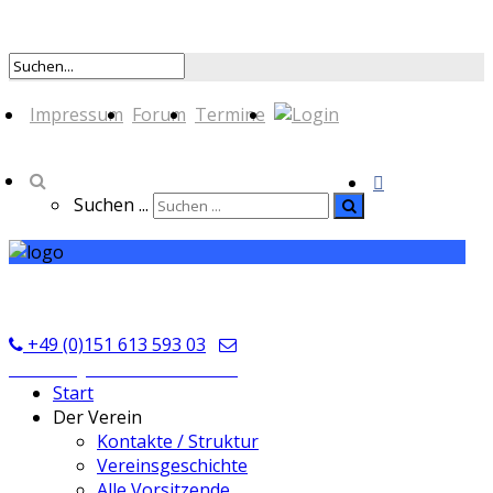
Impressum
Forum
Termine
Suchen ...
TSV Seckmauern
+49 (0)151 613 593 03
kontakt@tsvseckmauern.de
Start
Der Verein
Kontakte / Struktur
Vereinsgeschichte
Alle Vorsitzende