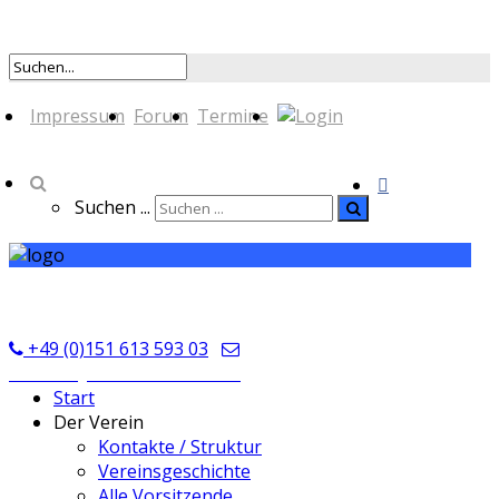
Impressum
Forum
Termine
Suchen ...
TSV Seckmauern
+49 (0)151 613 593 03
kontakt@tsvseckmauern.de
Start
Der Verein
Kontakte / Struktur
Vereinsgeschichte
Alle Vorsitzende