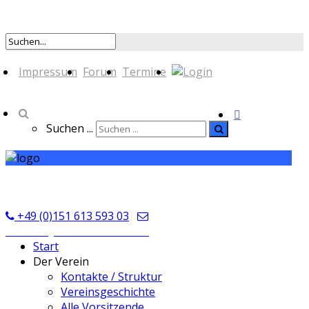
Impressum
Forum
Termine
Suchen ...
TSV Seckmauern
+49 (0)151 613 593 03
kontakt@tsvseckmauern.de
Start
Der Verein
Kontakte / Struktur
Vereinsgeschichte
Alle Vorsitzende