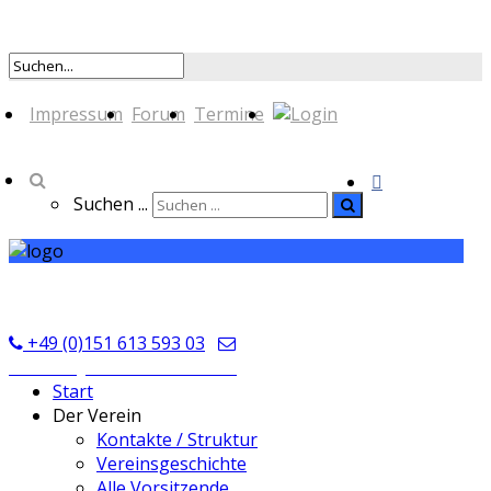
Impressum
Forum
Termine
Suchen ...
TSV Seckmauern
+49 (0)151 613 593 03
kontakt@tsvseckmauern.de
Start
Der Verein
Kontakte / Struktur
Vereinsgeschichte
Alle Vorsitzende