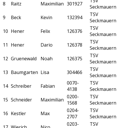
TSV
8
Raitz
Maximilian
301927
Seckmauern
TSV
9
Beck
Kevin
132394
Seckmauern
TSV
10
Hener
Felix
126376
Seckmauern
TSV
11
Hener
Dario
126378
Seckmauern
TSV
12
Gruenewald
Noah
126375
Seckmauern
TSV
13
Baumgarten
Lisa
304466
Seckmauern
0070-
TSV
14
Schreiber
Fabian
4138
Seckmauern
0200-
TSV
15
Schneider
Maximilian
1568
Seckmauern
0204-
TSV
16
Kestler
Max
2707
Seckmauern
0203-
TSV
17
Wierich
Nico