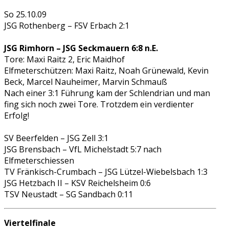
So 25.10.09
JSG Rothenberg
– FSV Erbach 2:1
JSG Rimhorn –
JSG Seckmauern
6:8 n.E.
Tore: Maxi Raitz 2, Eric Maidhof
Elfmeterschützen: Maxi Raitz, Noah Grünewald, Kevin
Beck, Marcel Nauheimer, Marvin Schmauß
Nach einer 3:1 Führung kam der Schlendrian und man
fing sich noch zwei Tore. Trotzdem ein verdienter
Erfolg!
SV Beerfelden
– JSG Zell 3:1
JSG Brensbach –
VfL Michelstadt
5:7 nach
Elfmeterschiessen
TV Fränkisch-Crumbach –
JSG Lützel-Wiebelsbach
1:3
JSG Hetzbach II –
KSV Reichelsheim
0:6
TSV Neustadt –
SG Sandbach
0:11
Viertelfinale