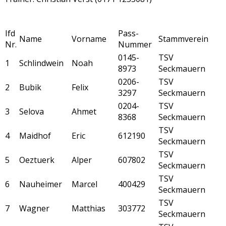
Ifd
Pass-
Name
Vorname
Stammverein
Nr.
Nummer
0145-
TSV
1
Schlindwein
Noah
8973
Seckmauern
0206-
TSV
2
Bubik
Felix
3297
Seckmauern
0204-
TSV
3
Selova
Ahmet
8368
Seckmauern
TSV
4
Maidhof
Eric
612190
Seckmauern
TSV
5
Oeztuerk
Alper
607802
Seckmauern
TSV
6
Nauheimer
Marcel
400429
Seckmauern
TSV
7
Wagner
Matthias
303772
Seckmauern