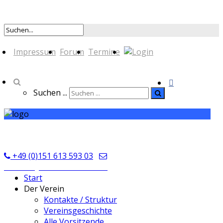
Impressum
Forum
Termine
Suchen ...
TSV Seckmauern
+49 (0)151 613 593 03
kontakt@tsvseckmauern.de
Start
Der Verein
Kontakte / Struktur
Vereinsgeschichte
Alle Vorsitzende