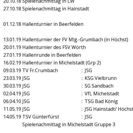
20.10.18
Spielenachmittag in LW
27.10.18
Spielenachmittag in Hainstadt
01.12.18
Hallenturnier in Beerfelden
13.01.19
Hallenturnier der FV Mlg.-Grumbach (
in Höchst)
20.01.19
Hallenturnier des FSV Wörth
27.01.19
Hallenrunde in Beerfelden
16.02.19
Hallenturnier in Michelstadt (Grp 2)​
09.03.19
TV Fr.Crumbach
:
JSG
23.03.19
JSG
:
KSG Vielbrunn
30.03.19
JSG
:
SG Sandbach
02.04.19
JSG
:
VfL Michelstadt
06.04.10
JSG
:
TSG Bad König
11.05.19
JSG
:
JSG Hainstadt/ Höchst
14.05.19
TSV Günterfürst
:
JSG
Spielenachmittag in Michelstadt Gruppe 3