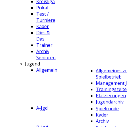
Kreisliga
Pokal
Test /
Turniere
Kader
Dies &
Das
Trainer
Archiv
Senioren
Jugend
Allgemein
Allgemeines 
Spielbetrieb
Management 
Trainingszeit
Platzierungen
Jugendarchiv
A-Jgd
Spielrunde
Kader
Archiv