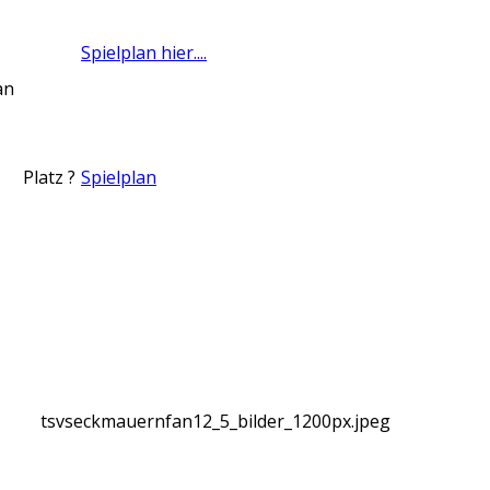
Spielplan hier....
an
Platz ?
Spielplan
tsvseckmauernfan12_5_bilder_1200px.jpeg