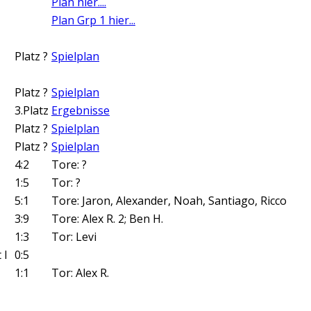
Plan hier....
Plan Grp 1 hier...
Platz ?
Spielplan
Platz ?
Spielplan
3.Platz
Ergebnisse
Platz ?
Spielplan
Platz ?
Spielplan
4:2
Tore: ?
1:5
Tor: ?
5:1
Tore: Jaron, Alexander, Noah, Santiago, Ricco
3:9
Tore: Alex R. 2; Ben H.
1:3
Tor: Levi
 I
0:5
1:1
Tor: Alex R.