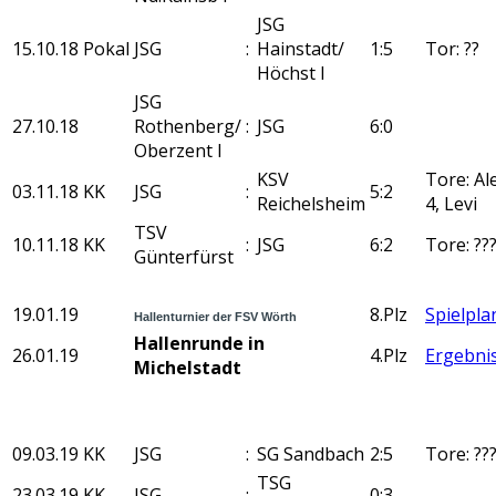
JSG
15.10.18
Pokal
JSG
:
Hainstadt/
1:5
Tor: ??
Höchst I
JSG
27.10.18
Rothenberg/
:
JSG
6:0
Oberzent I
KSV
Tore: Al
03.11.18
KK
JSG
:
5:2
Reichelsheim
4, Levi
TSV
10.11.18
KK
:
JSG
6:2
Tore: ??
Günterfürst
19.01.19
8.Plz
Spielpla
Hallenturnier der FSV Wörth
Hallenrunde in
26.01.19
4.Plz
Ergebni
Michelstadt
09.03.19
KK
JSG
:
SG Sandbach
2:5
Tore: ??
TSG
23.03.19
KK
JSG
:
0:3