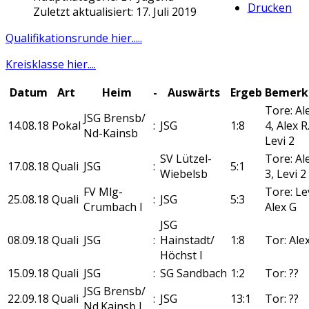
Drucken
Zuletzt aktualisiert: 17. Juli 2019
Qualifikationsrunde hier.....
Kreisklasse hier....
Datum
Art
Heim
-
Auswärts
Ergeb
Bemerk
Tore: Al
JSG Brensb/
14.08.18
Pokal
:
JSG
1:8
4, Alex R.
Nd-Kainsb
Levi 2
SV Lützel-
Tore: Al
17.08.18
Quali
JSG
:
5:1
Wiebelsb
3, Levi 2
FV Mlg-
Tore: Lev
25.08.18
Quali
:
JSG
5:3
Crumbach I
Alex G
JSG
08.09.18
Quali
JSG
:
Hainstadt/
1:8
Tor: Alex
Höchst I
15.09.18
Quali
JSG
:
SG Sandbach
1:2
Tor: ??
JSG Brensb/
22.09.18
Quali
:
JSG
13:1
Tor: ??
Nd.Kainsb I