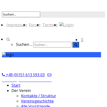
Impressum
Forum
Termine
Suchen ...
TSV Seckmauern
+49 (0)151 613 593 03
kontakt@tsvseckmauern.de
Start
Der Verein
Kontakte / Struktur
Vereinsgeschichte
Alle Vorsitzende