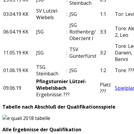
Steinbach
SV Lützel-
03.04.19
KK
:
JSG
1:1
Tor: Lev
Wiebels
JSG
Tore: Al
06.04.19
KK
JSG
:
Rothenbrg/
3:3
2, Leo
Oberzent I
Tore: Le
TSV
11.05.19
KK
JSG
:
3:2
Darwin,
Günterfürst
Benni
TSG
01.06.19
KK
:
JSG
1:2
Tore: ??
Steinbach
Pfingsturnier Lützel-
Platz
09.06.19
Wiebelsbach
Spielpla
???
Ergebnisse: ???
Tabelle nach Abschluß der Qualifikationsspiele
Alle Ergebnisse der Qualifikation