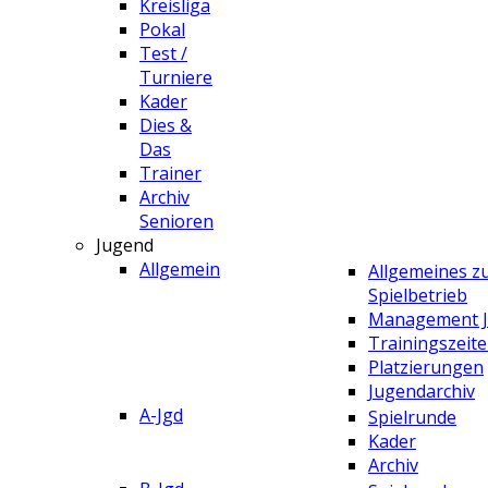
Kreisliga
Pokal
Test /
Turniere
Kader
Dies &
Das
Trainer
Archiv
Senioren
Jugend
Allgemein
Allgemeines 
Spielbetrieb
Management 
Trainingszeit
Platzierungen
Jugendarchiv
A-Jgd
Spielrunde
Kader
Archiv