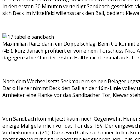
In den ersten 30 Minuten verteidigt Sandbach geschickt, v
sich Beck im Mittelfeld willensstark den Ball, bedient Kl
Maximilian Raitz dann ein Doppelschlag. Beim 0:2 kommt e
(43.), kurz danach profitiert er von einem Torschuss Nico 
dagegen schießt in der ersten Hälfte nicht einmal aufs Tor
Nach dem Wechsel setzt Seckmauern seinen Belagerungszus
Dario Hener nimmt Beck den Ball an der 16m-Linie volley u
Arnheiter eine Flanke vor das Sandbacher Tor, Klewar steh
Von Sandbach kommt jetzt kaum noch Gegenwehr. Hener spi
einzige Mal gefährlich vor das Tor des TSV. Der eingewechse
Vorbeikommen (71.). Dann wird Calis nach einer tollen Kombi
später die Vorarbeit zur nächsten Möglichkeit von Calis, 