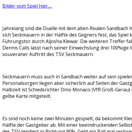
Bilder vom Spiel hier.....
Jahrelang sind die Duelle mit dem alten Rivalen Sandbac
sich Seckmauern in der Hälfte des Gegners fest, das Spiel
Führungstor durch Aljosha Klewar. Die weiteren Treffer fa
Dennis Calis lässt nach seiner Einwechslung drei 100%ige l
souveräner Auftritt des TSV Seckmauern.
Seckmauern muss auch in Sandbach weiter auf sein spiele
Personalsorgen liegen aber sicherlich auf Seiten der Gast
Halbzeit ist Schiedsrichter Dino Monaco (VfR Groß-Gerau)
gelbe Karte mitgeteilt.
Es sind noch keine zwei Minuten gespielt, da bekommt Klewar 
Hälfte der Gastgeber ab. Mit einer beeindruckenden Selbs
des TSV tendiert in Richtung 90%. Geht ein Ball mal verlor