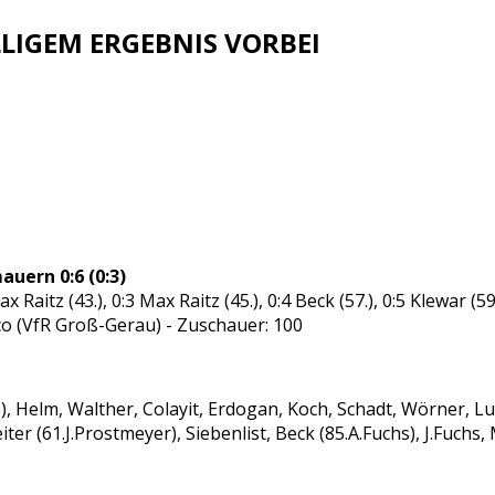
IGEM ERGEBNIS VORBEI
uern 0:6 (0:3)
x Raitz (43.), 0:3 Max Raitz (45.), 0:4 Beck (57.), 0:5 Klewar (59.
co (VfR Groß-Gerau) - Zuschauer: 100
), Helm, Walther, Colayit, Erdogan, Koch, Schadt, Wörner, Luf
eiter (61.J.Prostmeyer), Siebenlist, Beck (85.A.Fuchs), J.Fuchs,