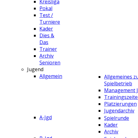
Kreisliga
Pokal
Test /
Turniere
Kader
Dies &
Das
Trainer
Archiv
Senioren
Jugend
Allgemein
Allgemeines 
Spielbetrieb
Management 
Trainingszeit
Platzierungen
Jugendarchiv
A-Jgd
Spielrunde
Kader
Archiv