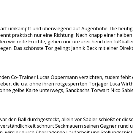
h hart umkämpft und überwiegend auf Augenhöhe. Die heutig
 kennt praktisch nur eine Richtung. Nach knapp einer halbe
llen wie reife Früchte, geben nur unzureichend den fußballe
iegen. Das schönste Tor gelingt Jannik Beck mit einer Direkt
nden Co-Trainer Lucas Oppermann verzichten, zudem fehlt d
geber, die u.a. ohne ihren rotgesperrten Torjäger Luca Wirt
 ohne gelbe Karte unterwegs, Sandbachs Torwart Nico Sabler
den Ball durchgesteckt, allein vor Sabler schießt er diesen a
tverständlichkeit schnürt Seckmauern seinen Gegner rund um
en, wird er durch überragende Laufarbeit und Stellungsspiel