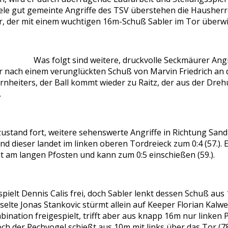
iele gut gemeinte Angriffe des TSV überstehen die Hausherr
ewar, der mit einem wuchtigen 16m-Schuß Sabler im Tor überw
Was folgt sind weitere, druckvolle Seckmäurer Angr
r nach einem verunglückten Schuß von Marvin Friedrich an d
Arnheiters, der Ball kommt wieder zu Raitz, der aus der Dreh
.
tand fort, weitere sehenswerte Angriffe in Richtung Sandb
nd dieser landet im linken oberen Tordreieck zum 0:4 (57.).
t am langen Pfosten und kann zum 0:5 einschießen (59.).
elt Dennis Calis frei, doch Sabler lenkt dessen Schuß aus
lte Jonas Stankovic stürmt allein auf Keeper Florian Kalweit
nation freigespielt, trifft aber aus knapp 16m nur linken Pf
doch der Pechvogel schießt aus 10m mit links über das Tor (