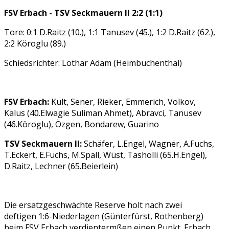
FSV Erbach - TSV Seckmauern II 2:2 (1:1)
Tore: 0:1 D.Raitz (10.), 1:1 Tanusev (45.), 1:2 D.Raitz (62.),
2:2 Köroglu (89.)
Schiedsrichter: Lothar Adam (Heimbuchenthal)
FSV Erbach:
Kult, Sener, Rieker, Emmerich, Volkov,
Kalus (40.Elwagie Suliman Ahmet), Abravci, Tanusev
(46.Köroglu), Özgen, Bondarew, Guarino
TSV Seckmauern II:
Schäfer, L.Engel, Wagner, A.Fuchs,
T.Eckert, E.Fuchs, M.Spall, Wüst, Tasholli (65.H.Engel),
D.Raitz, Lechner (65.Beierlein)
Die ersatzgeschwächte Reserve holt nach zwei
deftigen 1:6-Niederlagen (Günterfürst, Rothenberg)
beim FSV Erbach verdientermßen einen Punkt. Erbach