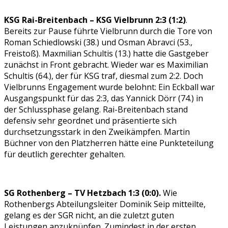
KSG Rai-Breitenbach – KSG Vielbrunn 2:3 (1:2)
.
Bereits zur Pause führte Vielbrunn durch die Tore von
Roman Schiedlowski (38.) und Osman Abravci (53.,
Freistoß). Maxmilian Schultis (13.) hatte die Gastgeber
zunächst in Front gebracht. Wieder war es Maximilian
Schultis (64.), der für KSG traf, diesmal zum 2:2. Doch
Vielbrunns Engagement wurde belohnt: Ein Eckball war
Ausgangspunkt für das 2:3, das Yannick Dörr (74.) in
der Schlussphase gelang. Rai-Breitenbach stand
defensiv sehr geordnet und präsentierte sich
durchsetzungsstark in den Zweikämpfen. Martin
Büchner von den Platzherren hätte eine Punkteteilung
für deutlich gerechter gehalten.
SG Rothenberg – TV Hetzbach 1:3 (0:0).
Wie
Rothenbergs Abteilungsleiter Dominik Seip mitteilte,
gelang es der SGR nicht, an die zuletzt guten
Leistungen anzuknüpfen. Zumindest in der ersten