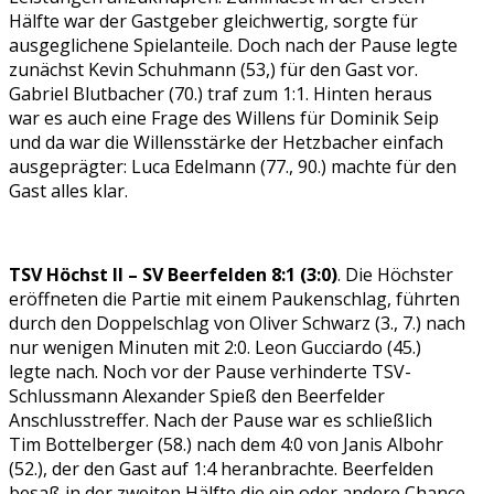
Hälfte war der Gastgeber gleichwertig, sorgte für
ausgeglichene Spielanteile. Doch nach der Pause legte
zunächst Kevin Schuhmann (53,) für den Gast vor.
Gabriel Blutbacher (70.) traf zum 1:1. Hinten heraus
war es auch eine Frage des Willens für Dominik Seip
und da war die Willensstärke der Hetzbacher einfach
ausgeprägter: Luca Edelmann (77., 90.) machte für den
Gast alles klar.
TSV Höchst II – SV Beerfelden 8:1 (3:0)
. Die Höchster
eröffneten die Partie mit einem Paukenschlag, führten
durch den Doppelschlag von Oliver Schwarz (3., 7.) nach
nur wenigen Minuten mit 2:0. Leon Gucciardo (45.)
legte nach. Noch vor der Pause verhinderte TSV-
Schlussmann Alexander Spieß den Beerfelder
Anschlusstreffer. Nach der Pause war es schließlich
Tim Bottelberger (58.) nach dem 4:0 von Janis Albohr
(52.), der den Gast auf 1:4 heranbrachte. Beerfelden
besaß in der zweiten Hälfte die ein oder andere Chance