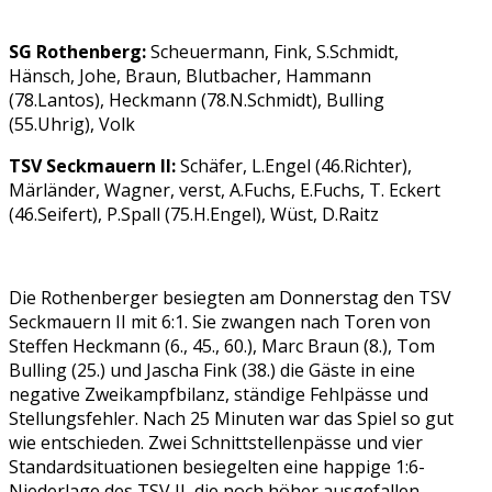
SG Rothenberg:
Scheuermann, Fink, S.Schmidt,
Hänsch, Johe, Braun, Blutbacher, Hammann
(78.Lantos), Heckmann (78.N.Schmidt), Bulling
(55.Uhrig), Volk
TSV Seckmauern II:
Schäfer, L.Engel (46.Richter),
Märländer, Wagner, verst, A.Fuchs, E.Fuchs, T. Eckert
(46.Seifert), P.Spall (75.H.Engel), Wüst, D.Raitz
Die Rothenberger besiegten am Donnerstag den TSV
Seckmauern II mit 6:1. Sie zwangen nach Toren von
Steffen Heckmann (6., 45., 60.), Marc Braun (8.), Tom
Bulling (25.) und Jascha Fink (38.) die Gäste in eine
negative Zweikampfbilanz, ständige Fehlpässe und
Stellungsfehler. Nach 25 Minuten war das Spiel so gut
wie entschieden. Zwei Schnittstellenpässe und vier
Standardsituationen besiegelten eine happige 1:6-
Niederlage des TSV II, die noch höher ausgefallen