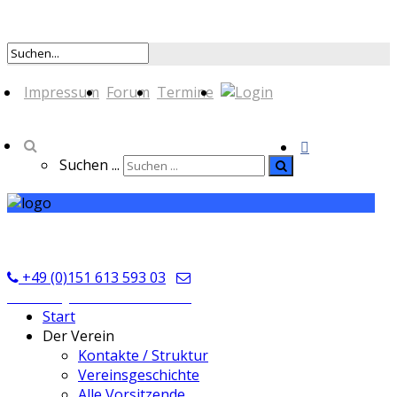
Impressum
Forum
Termine
Suchen ...
TSV Seckmauern
+49 (0)151 613 593 03
kontakt@tsvseckmauern.de
Start
Der Verein
Kontakte / Struktur
Vereinsgeschichte
Alle Vorsitzende