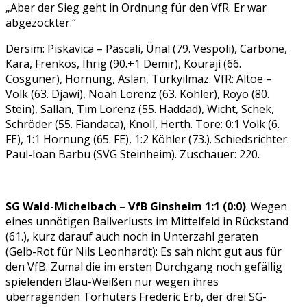
„Aber der Sieg geht in Ordnung für den VfR. Er war
abgezockter.“
Dersim: Piskavica – Pascali, Ünal (79. Vespoli), Carbone,
Kara, Frenkos, Ihrig (90.+1 Demir), Kouraji (66.
Cosguner), Hornung, Aslan, Türkyilmaz. VfR: Altoe –
Volk (63. Djawi), Noah Lorenz (63. Köhler), Royo (80.
Stein), Sallan, Tim Lorenz (55. Haddad), Wicht, Schek,
Schröder (55. Fiandaca), Knoll, Herth. Tore: 0:1 Volk (6.
FE), 1:1 Hornung (65. FE), 1:2 Köhler (73.). Schiedsrichter:
Paul-Ioan Barbu (SVG Steinheim). Zuschauer: 220.
SG Wald-Michelbach – VfB Ginsheim 1:1 (0:0)
. Wegen
eines unnötigen Ballverlusts im Mittelfeld in Rückstand
(61.), kurz darauf auch noch in Unterzahl geraten
(Gelb-Rot für Nils Leonhardt): Es sah nicht gut aus für
den VfB. Zumal die im ersten Durchgang noch gefällig
spielenden Blau-Weißen nur wegen ihres
überragenden Torhüters Frederic Erb, der drei SG-