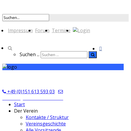
Impressum
Forum
Termine
Suchen ...
TSV Seckmauern
+49 (0)151 613 593 03
kontakt@tsvseckmauern.de
Start
Der Verein
Kontakte / Struktur
Vereinsgeschichte
Alle Vorsitzende