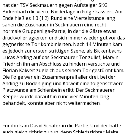
hat der TSV Seckmauern gegen Aufsteiger SKG
Bickenbach die vierte Niederlage in Folge kassiert. Am
Ende hieß es 1:3 (1:2). Rund eine Viertelstunde lang
sahen die Zuschauer in Seckmauern eine recht
normale Gruppenliga-Partie, in der die Gäste etwas
druckvoller agierten und sich immer wieder gut vor das
gegnerische Tor kombinierten. Nach 14 Minuten kam
es jedoch zur ersten strittigen Szene, als Bickenbachs
Lucas Anding auf das Seckmaurer Tor zulief, Marvin
Friedrich ihn am Abschluss zu hindern versuchte und
Florian Kalweit zugleich aus seinem Tor gestürmt kam.
Die Folge war ein Zusammenprall aller drei, bei der
Anding zu Boden ging und Kalweit eine folgenschwere
Platzwunde am Schienbein erlitt. Der Seckmauerer
Keeper wurde daraufhin rund vier Minuten lang
behandelt, konnte aber nicht weitermachen.
Für ihn kam David Schäfer in die Partie. Und der hatte
auch gleich richtig zu tun, denn Schiedsrichter Malte