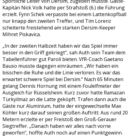
Sportliche Leiter von Dersim, zugeben musste. Gäste-
Kapitän Nick Volk hatte per Strafstoß (6.) die Führung
erzielt. Fynn Schek verpasste bei einem Lattenkopfball
nur knapp den zweiten Treffer, und Tim Lorenz
scheiterte freistehend am starken Dersim-Keeper
Mihret Piskavica.
„In der zweiten Halbzeit haben wir das Spiel immer
besser in den Griff gekriegt“, sah Auth sein Team dem
Tabellenführer gut Paroli bieten. VfR-Coach Gaetano
Bauso musste dagegen einräumen: „Wir haben ein
bisschen die Ruhe und die Linie verloren. Es war das
erwartet schwere Spiel bei Dersim.“ Nach 65 Minuten
gelang Dennis Hornung mit einem Foulelfmeter der
Ausgleich für Rüsselsheim. Kurz zuvor hatte Ramazan
Türkyilmaz an die Latte geköpft. Trafen dann auch die
Gäste nur Aluminium, hatte der eingewechselte Max
Köhler kurz darauf seinen großen Auftritt: Aus rund 20
Metern erzielte er per Freistoß den Groß-Gerauer
Siegtreffer. „Danach haben wir alles nach vorne
geworfen“, hoffte Auth noch auf einen Punktgewinn.