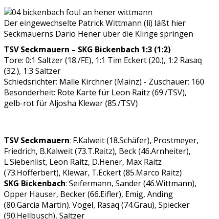
Der eingewechselte Patrick Wittmann (li) läßt hier
Seckmauerns Dario Hener über die Klinge springen
TSV Seckmauern – SKG Bickenbach 1:3 (1:2)
Tore: 0:1 Saltzer (18./FE), 1:1 Tim Eckert (20.), 1:2 Rasaq
(32.), 1:3 Saltzer
Schiedsrichter: Malle Kirchner (Mainz) - Zuschauer: 160
Besonderheit: Rote Karte für Leon Raitz (69./TSV),
gelb-rot für Aljosha Klewar (85./TSV)
TSV Seckmauern
: F.Kalweit (18.Schäfer), Prostmeyer,
Friedrich, B.Kalweit (73.T.Raitz), Beck (46.Arnheiter),
L.Siebenlist, Leon Raitz, D.Hener, Max Raitz
(73.Hofferbert), Klewar, T.Eckert (85.Marco Raitz)
SKG Bickenbach
: Seifermann, Sander (46.Wittmann),
Opper Hauser, Becker (66.Eifler), Emig, Anding
(80.Garcia Martin). Vogel, Rasaq (74.Grau), Spiecker
(90.Hellbusch), Saltzer