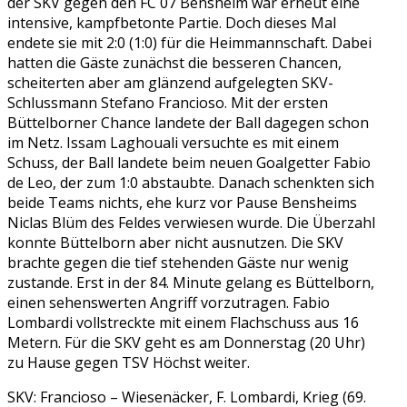
der SKV gegen den FC 07 Bensheim war erneut eine
intensive, kampfbetonte Partie. Doch dieses Mal
endete sie mit 2:0 (1:0) für die Heimmannschaft. Dabei
hatten die Gäste zunächst die besseren Chancen,
scheiterten aber am glänzend aufgelegten SKV-
Schlussmann Stefano Francioso. Mit der ersten
Büttelborner Chance landete der Ball dagegen schon
im Netz. Issam Laghouali versuchte es mit einem
Schuss, der Ball landete beim neuen Goalgetter Fabio
de Leo, der zum 1:0 abstaubte. Danach schenkten sich
beide Teams nichts, ehe kurz vor Pause Bensheims
Niclas Blüm des Feldes verwiesen wurde. Die Überzahl
konnte Büttelborn aber nicht ausnutzen. Die SKV
brachte gegen die tief stehenden Gäste nur wenig
zustande. Erst in der 84. Minute gelang es Büttelborn,
einen sehenswerten Angriff vorzutragen. Fabio
Lombardi vollstreckte mit einem Flachschuss aus 16
Metern. Für die SKV geht es am Donnerstag (20 Uhr)
zu Hause gegen TSV Höchst weiter.
SKV: Francioso – Wiesenäcker, F. Lombardi, Krieg (69.