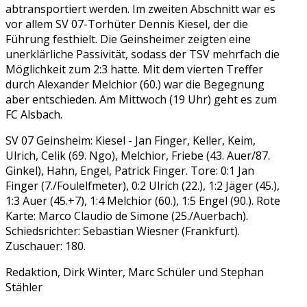
abtransportiert werden. Im zweiten Abschnitt war es
vor allem SV 07-Torhüter Dennis Kiesel, der die
Führung festhielt. Die Geinsheimer zeigten eine
unerklärliche Passivität, sodass der TSV mehrfach die
Möglichkeit zum 2:3 hatte. Mit dem vierten Treffer
durch Alexander Melchior (60.) war die Begegnung
aber entschieden. Am Mittwoch (19 Uhr) geht es zum
FC Alsbach.
SV 07 Geinsheim: Kiesel - Jan Finger, Keller, Keim,
Ulrich, Celik (69. Ngo), Melchior, Friebe (43. Auer/87.
Ginkel), Hahn, Engel, Patrick Finger. Tore: 0:1 Jan
Finger (7./Foulelfmeter), 0:2 Ulrich (22.), 1:2 Jäger (45.),
1:3 Auer (45.+7), 1:4 Melchior (60.), 1:5 Engel (90.). Rote
Karte: Marco Claudio de Simone (25./Auerbach).
Schiedsrichter: Sebastian Wiesner (Frankfurt).
Zuschauer: 180.
Redaktion, Dirk Winter, Marc Schüler und Stephan
Stähler