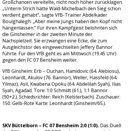
Großchancen vereitelte, nicht noch höher zurücklagen.
„Unterm Strich hätte Wald-Michelbach den Sieg schon
verdient gehabt“, sagte VfB-Trainer Abdelkader
Boulghalegh: „Aber meine Jungs haben den Kopf nicht
hängenlassen.“ Für ihren Kampfgeist belohnten sich
die Ginsheimer in der zweiten Minute der
Nachspielzeit. Sie erzwangen eine Ecke, die zum
Ausgleichstor des eingewechselten Jeffery Bannor
führte. Für den VfB geht es am Mittwoch (19.45 Uhr)
gegen den FC 07 Bensheim weiter.
VfB Ginsheim: Erb – Ouchan, Hamidovic (64. Alebiosu),
Leonhardt, Akulov (76. Bannor), Weller, Hassfeld (64.
Yilmaz), Asil, Kwabena Opoku (64. Abdelilah Syah), Ilias
Syah, Agadad. Tore: 1:0 Schmidt (61.), 1:1 Bannor
(90+2.). Schiedsrichter: Reich (Kelsterbach). Zuschauer:
150. Gelb-Rote Karte: Leonhardt (Ginsheim/65.).
SKV Büttelborn – FC 07 Bensheim 2:0 (1:0).
Das Duell